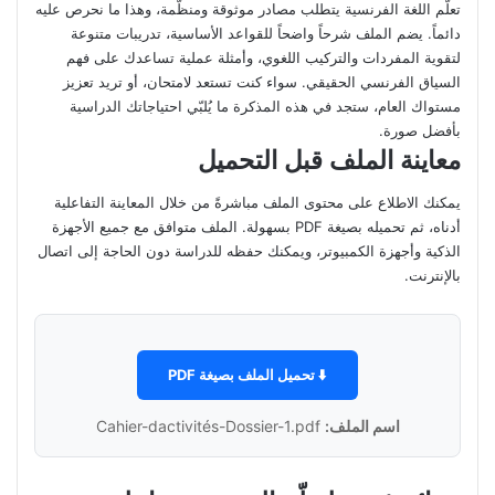
تعلّم اللغة الفرنسية يتطلب مصادر موثوقة ومنظّمة، وهذا ما نحرص عليه
دائماً. يضم الملف شرحاً واضحاً للقواعد الأساسية، تدريبات متنوعة
لتقوية المفردات والتركيب اللغوي، وأمثلة عملية تساعدك على فهم
السياق الفرنسي الحقيقي. سواء كنت تستعد لامتحان، أو تريد تعزيز
مستواك العام، ستجد في هذه المذكرة ما يُلبّي احتياجاتك الدراسية
بأفضل صورة.
معاينة الملف قبل التحميل
يمكنك الاطلاع على محتوى الملف مباشرةً من خلال المعاينة التفاعلية
أدناه، ثم تحميله بصيغة PDF بسهولة. الملف متوافق مع جميع الأجهزة
الذكية وأجهزة الكمبيوتر، ويمكنك حفظه للدراسة دون الحاجة إلى اتصال
بالإنترنت.
⬇️ تحميل الملف بصيغة PDF
اسم الملف:
Cahier-dactivités-Dossier-1.pdf