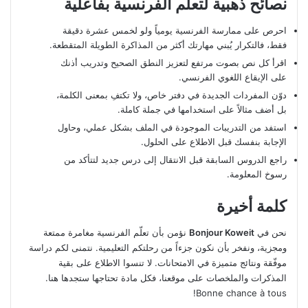
نصائح ذهبية لتعلّم الفرنسية بفاعلية
احرص على ممارسة الفرنسية يومياً ولو لخمس عشرة دقيقة
فقط، فالتكرار يُبني مهارتك أكثر من المذاكرة الطويلة المتقطعة.
اقرأ كل نص بصوت مرتفع لتعزيز النطق الصحيح وتدريب أذنك
على الإيقاع اللغوي الفرنسي.
دوّن المفردات الجديدة في دفتر خاص، ولا تكتفِ بمعنى الكلمة،
بل أضف مثالاً على استخدامها في جملة كاملة.
استفد من التدريبات الموجودة في الملف بشكل عملي، وحاول
الإجابة بنفسك قبل الاطلاع على الحلول.
راجع الدروس السابقة قبل الانتقال إلى درس جديد لتتأكد من
رسوخ المعلومة.
كلمة أخيرة
نحن في
Bonjour Koweit
نؤمن بأن تعلّم الفرنسية مغامرة ممتعة
ومجزية، ونفخر بأن نكون جزءاً من رحلتكم التعليمية. نتمنى لكم دراسة
موفّقة ونتائج متميزة في الامتحانات. لا تنسوا الاطلاع على بقية
المذكرات والملخصات على موقعنا، فكل مادة تحتاجها ستجدها هنا.
Bonne chance à tous!