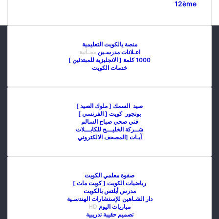
12ème
منصة يالكويت التعليمية
اعـلانات مدرسـين
مجـانية
1000 كلمة [ الانجليزية للمبتدئين ]
خدمات الكويت
صيد السمك [ ملوك الصيد ]
بونجور كويت [ الفرنسي ]
فني صحي صباح السالم
شــركة الخليـــج للكابـــلات
آيـات [المصحف الالكتروني
صفوة معلمي الكويت
رياضيات الكويت [ كويت ماث ]
مدرس أيلتس بالكويت
دار الشـاهين للإستشارات الهندسـية
مباريات اليوم
HD
تصميم حقيبة تدريبية