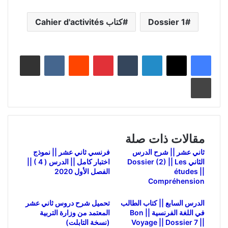
Dossier 1
كتاب Cahier d'activités
لينكدإن
بينتيريست
مشاركة عبر البريد
طباعة
مقالات ذات صلة
ثاني عشر || شرح الدرس
فرنسي ثاني عشر || نموذج
الثاني Dossier (2) || Les
اختبار كامل || الدرس ( 4 ) ||
études ||
الفصل الأول 2020
Compréhension
الدرس السابع || كتاب الطالب
تحميل شرح دروس ثاني عشر
في اللغة الفرنسية || Bon
المعتمد من وزارة التربية
Voyage || Dossier 7 ||
(نسخة التابلت)