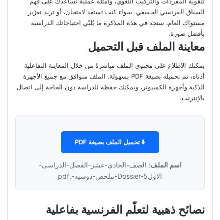
لتقوية المفردات والتركيب اللغوي، وأمثلة عملية تساعدك على فهم
السياق الفرنسي الحقيقي. سواء كنت تستعد لامتحان، أو تريد تعزيز
مستواك العام، ستجد في هذه المذكرة ما يُلبّي احتياجاتك الدراسية
بأفضل صورة.
معاينة الملف قبل التحميل
يمكنك الاطلاع على محتوى الملف مباشرةً من خلال المعاينة التفاعلية
أدناه، ثم تحميله بصيغة PDF بسهولة. الملف متوافق مع جميع الأجهزة
الذكية وأجهزة الكمبيوتر، ويمكنك حفظه للدراسة دون الحاجة إلى اتصال
بالإنترنت.
⬇️ تحميل الملف بصيغة PDF
اسم الملف:
الصف-الحادى-عشر-الفصل-الدراسى-
الاولDossier-5-ملخص-دوسيه-.pdf
نصائح ذهبية لتعلّم الفرنسية بفاعلية