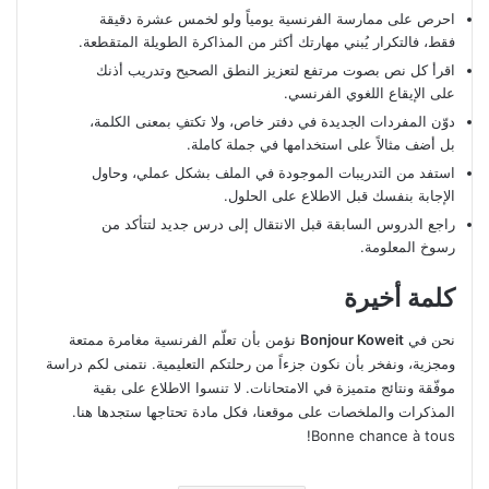
احرص على ممارسة الفرنسية يومياً ولو لخمس عشرة دقيقة
فقط، فالتكرار يُبني مهارتك أكثر من المذاكرة الطويلة المتقطعة.
اقرأ كل نص بصوت مرتفع لتعزيز النطق الصحيح وتدريب أذنك
على الإيقاع اللغوي الفرنسي.
دوّن المفردات الجديدة في دفتر خاص، ولا تكتفِ بمعنى الكلمة،
بل أضف مثالاً على استخدامها في جملة كاملة.
استفد من التدريبات الموجودة في الملف بشكل عملي، وحاول
الإجابة بنفسك قبل الاطلاع على الحلول.
راجع الدروس السابقة قبل الانتقال إلى درس جديد لتتأكد من
رسوخ المعلومة.
كلمة أخيرة
نحن في
Bonjour Koweit
نؤمن بأن تعلّم الفرنسية مغامرة ممتعة
ومجزية، ونفخر بأن نكون جزءاً من رحلتكم التعليمية. نتمنى لكم دراسة
موفّقة ونتائج متميزة في الامتحانات. لا تنسوا الاطلاع على بقية
المذكرات والملخصات على موقعنا، فكل مادة تحتاجها ستجدها هنا.
Bonne chance à tous!