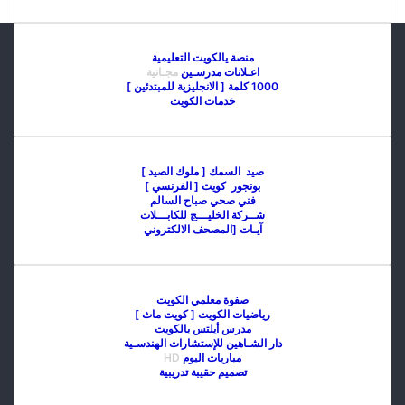
منصة يالكويت التعليمية
اعـلانات مدرسـين
مجـانية
1000 كلمة [ الانجليزية للمبتدئين ]
خدمات الكويت
صيد السمك [ ملوك الصيد ]
بونجور كويت [ الفرنسي ]
فني صحي صباح السالم
شــركة الخليـــج للكابـــلات
آيـات [المصحف الالكتروني
صفوة معلمي الكويت
رياضيات الكويت [ كويت ماث ]
مدرس أيلتس بالكويت
دار الشـاهين للإستشارات الهندسـية
مباريات اليوم
HD
تصميم حقيبة تدريبية