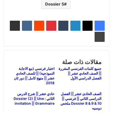
Dossier 5
لينكدإن
بينتيريست
مشاركة عبر البريد
طباعة
مقالات ذات صلة
جميع كلمات الفرنسي المقررة
اختبار فرنسي (مع الاجابة
|| الصف الحادي عشر ||
النموذجية) || للصف الحادي
الفصل الدراسي الأول
عشر || منهج كامل || دور ثان
2018
الصف الحادى عشر || الفصل
حادي عشر || شرح الدرس
الدراسى الثاني || فرنسي ||
الثاني : Dossier (2) || Une
Dossier 8 & 9 & 10 ملخص
invitation || Grammaire
دوسيه