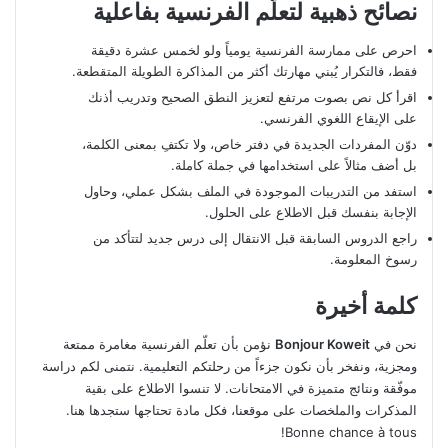
نصائح ذهبية لتعلّم الفرنسية بفاعلية
احرص على ممارسة الفرنسية يومياً ولو لخمس عشرة دقيقة
فقط، فالتكرار يُبني مهارتك أكثر من المذاكرة الطويلة المتقطعة.
اقرأ كل نص بصوت مرتفع لتعزيز النطق الصحيح وتدريب أذنك
على الإيقاع اللغوي الفرنسي.
دوّن المفردات الجديدة في دفتر خاص، ولا تكتفِ بمعنى الكلمة،
بل أضف مثالاً على استخدامها في جملة كاملة.
استفد من التدريبات الموجودة في الملف بشكل عملي، وحاول
الإجابة بنفسك قبل الاطلاع على الحلول.
راجع الدروس السابقة قبل الانتقال إلى درس جديد لتتأكد من
رسوخ المعلومة.
كلمة أخيرة
نحن في
Bonjour Koweit
نؤمن بأن تعلّم الفرنسية مغامرة ممتعة
ومجزية، ونفخر بأن نكون جزءاً من رحلتكم التعليمية. نتمنى لكم دراسة
موفّقة ونتائج متميزة في الامتحانات. لا تنسوا الاطلاع على بقية
المذكرات والملخصات على موقعنا، فكل مادة تحتاجها ستجدها هنا.
Bonne chance à tous!