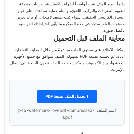
دائماً. يضم الملف شرحاً واضحاً للقواعد الأساسية، تدريبات متنوعة
لتقوية المفردات والتركيب اللغوي، وأمثلة عملية تساعدك على فهم
السياق الفرنسي الحقيقي. سواء كنت تستعد لامتحان، أو تريد تعزيز
مستواك العام، ستجد في هذه المذكرة ما يُلبّي احتياجاتك الدراسية
بأفضل صورة.
معاينة الملف قبل التحميل
يمكنك الاطلاع على محتوى الملف مباشرةً من خلال المعاينة التفاعلية
أدناه، ثم تحميله بصيغة PDF بسهولة. الملف متوافق مع جميع الأجهزة
الذكية وأجهزة الكمبيوتر، ويمكنك حفظه للدراسة دون الحاجة إلى اتصال
بالإنترنت.
⬇️ تحميل الملف بصيغة PDF
اسم الملف:
p45-watermark-ilovepdf-compressed-
1.pdf