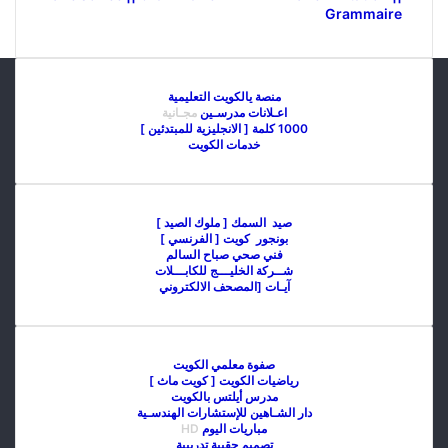
Grammaire
منصة يالكويت التعليمية
اعـلانات مدرسـين
مجـانية
1000 كلمة [ الانجليزية للمبتدئين ]
خدمات الكويت
صيد السمك [ ملوك الصيد ]
بونجور كويت [ الفرنسي ]
فني صحي صباح السالم
شــركة الخليـــج للكابـــلات
آيـات [المصحف الالكتروني
صفوة معلمي الكويت
رياضيات الكويت [ كويت ماث ]
مدرس أيلتس بالكويت
دار الشـاهين للإستشارات الهندسـية
مباريات اليوم
HD
تصميم حقيبة تدريبية