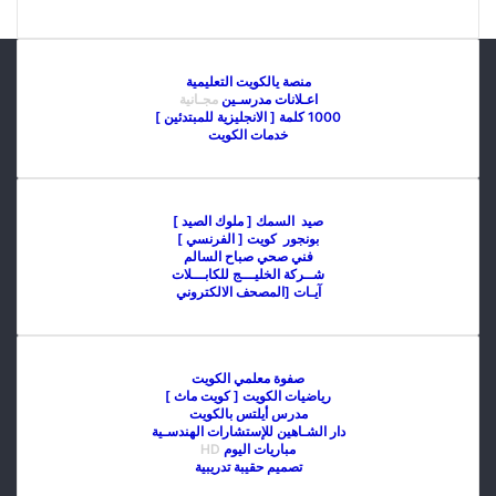
منصة يالكويت التعليمية
اعـلانات مدرسـين
مجـانية
1000 كلمة [ الانجليزية للمبتدئين ]
خدمات الكويت
صيد السمك [ ملوك الصيد ]
بونجور كويت [ الفرنسي ]
فني صحي صباح السالم
شــركة الخليـــج للكابـــلات
آيـات [المصحف الالكتروني
صفوة معلمي الكويت
رياضيات الكويت [ كويت ماث ]
مدرس أيلتس بالكويت
دار الشـاهين للإستشارات الهندسـية
مباريات اليوم
HD
تصميم حقيبة تدريبية