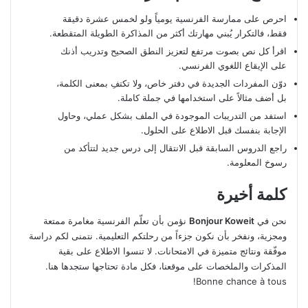
احرص على ممارسة الفرنسية يومياً ولو لخمس عشرة دقيقة
فقط، فالتكرار يُبني مهارتك أكثر من المذاكرة الطويلة المتقطعة.
اقرأ كل نص بصوت مرتفع لتعزيز النطق الصحيح وتدريب أذنك
على الإيقاع اللغوي الفرنسي.
دوّن المفردات الجديدة في دفتر خاص، ولا تكتفِ بمعنى الكلمة،
بل أضف مثالاً على استخدامها في جملة كاملة.
استفد من التدريبات الموجودة في الملف بشكل عملي، وحاول
الإجابة بنفسك قبل الاطلاع على الحلول.
راجع الدروس السابقة قبل الانتقال إلى درس جديد لتتأكد من
رسوخ المعلومة.
كلمة أخيرة
نحن في
Bonjour Koweit
نؤمن بأن تعلّم الفرنسية مغامرة ممتعة
ومجزية، ونفخر بأن نكون جزءاً من رحلتكم التعليمية. نتمنى لكم دراسة
موفّقة ونتائج متميزة في الامتحانات. لا تنسوا الاطلاع على بقية
المذكرات والملخصات على موقعنا، فكل مادة تحتاجها ستجدها هنا.
Bonne chance à tous!