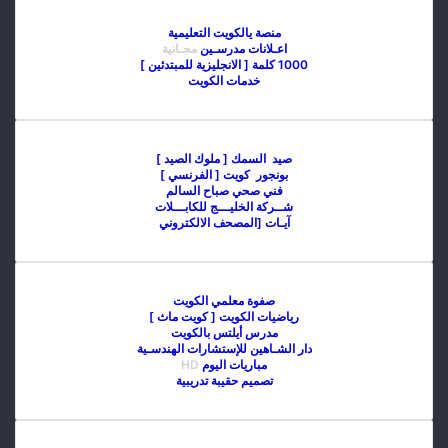
منصة يالكويت التعليمية
اعـلانات مدرسـين
مجـانية
1000 كلمة [ الانجليزية للمبتدئين ]
خدمات الكويت
صيد السمك [ ملوك الصيد ]
بونجور كويت [ الفرنسي ]
فني صحي صباح السالم
شــركة الخليـــج للكابـــلات
آيـات [المصحف الالكتروني
صفوة معلمي الكويت
رياضيات الكويت [ كويت ماث ]
مدرس أيلتس بالكويت
دار الشـاهين للإستشارات الهندسـية
مباريات اليوم
HD
تصميم حقيبة تدريبية