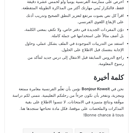
احرص على ممارسة الفرنسية يومياً ولو لخمس عشرة دقيقة
فقط، فالتكرار يُبني مهارتك أكثر من المذاكرة الطويلة المتقطعة.
اقرأ كل نص بصوت مرتفع لتعزيز النطق الصحيح وتدريب أذنك
على الإيقاع اللغوي الفرنسي.
دوّن المفردات الجديدة في دفتر خاص، ولا تكتفِ بمعنى الكلمة،
بل أضف مثالاً على استخدامها في جملة كاملة.
استفد من التدريبات الموجودة في الملف بشكل عملي، وحاول
الإجابة بنفسك قبل الاطلاع على الحلول.
راجع الدروس السابقة قبل الانتقال إلى درس جديد لتتأكد من
رسوخ المعلومة.
كلمة أخيرة
نحن في
Bonjour Koweit
نؤمن بأن تعلّم الفرنسية مغامرة ممتعة
ومجزية، ونفخر بأن نكون جزءاً من رحلتكم التعليمية. نتمنى لكم دراسة
موفّقة ونتائج متميزة في الامتحانات. لا تنسوا الاطلاع على بقية
المذكرات والملخصات على موقعنا، فكل مادة تحتاجها ستجدها هنا.
Bonne chance à tous!