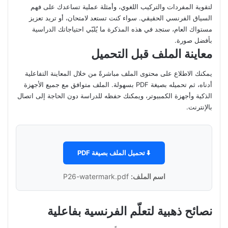
لتقوية المفردات والتركيب اللغوي، وأمثلة عملية تساعدك على فهم
السياق الفرنسي الحقيقي. سواء كنت تستعد لامتحان، أو تريد تعزيز
مستواك العام، ستجد في هذه المذكرة ما يُلبّي احتياجاتك الدراسية
بأفضل صورة.
معاينة الملف قبل التحميل
يمكنك الاطلاع على محتوى الملف مباشرةً من خلال المعاينة التفاعلية
أدناه، ثم تحميله بصيغة PDF بسهولة. الملف متوافق مع جميع الأجهزة
الذكية وأجهزة الكمبيوتر، ويمكنك حفظه للدراسة دون الحاجة إلى اتصال
بالإنترنت.
⬇️ تحميل الملف بصيغة PDF
اسم الملف:
P26-watermark.pdf
نصائح ذهبية لتعلّم الفرنسية بفاعلية