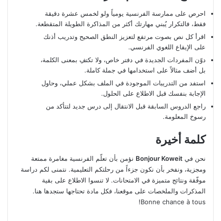
احرص على ممارسة الفرنسية يومياً ولو لخمس عشرة دقيقة
فقط، فالتكرار يُبني مهارتك أكثر من المذاكرة الطويلة المتقطعة.
اقرأ كل نص بصوت مرتفع لتعزيز النطق الصحيح وتدريب أذنك
على الإيقاع اللغوي الفرنسي.
دوّن المفردات الجديدة في دفتر خاص، ولا تكتفِ بمعنى الكلمة،
بل أضف مثالاً على استخدامها في جملة كاملة.
استفد من التدريبات الموجودة في الملف بشكل عملي، وحاول
الإجابة بنفسك قبل الاطلاع على الحلول.
راجع الدروس السابقة قبل الانتقال إلى درس جديد لتتأكد من
رسوخ المعلومة.
كلمة أخيرة
نحن في
Bonjour Koweit
نؤمن بأن تعلّم الفرنسية مغامرة ممتعة
ومجزية، ونفخر بأن نكون جزءاً من رحلتكم التعليمية. نتمنى لكم دراسة
موفّقة ونتائج متميزة في الامتحانات. لا تنسوا الاطلاع على بقية
المذكرات والملخصات على موقعنا، فكل مادة تحتاجها ستجدها هنا.
Bonne chance à tous!