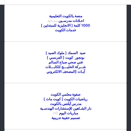
منصة يالكويت التعليمية
اعـلانات مدرسـين
مجـانية
1000 كلمة [ الانجليزية للمبتدئين ]
خدمات الكويت
صيد السمك [ ملوك الصيد ]
بونجور كويت [ الفرنسي ]
فني صحي صباح السالم
شــركة الخليـــج للكابـــلات
آيـات [المصحف الالكتروني
صفوة معلمي الكويت
رياضيات الكويت [ كويت ماث ]
مدرس أيلتس بالكويت
دار الشـاهين للإستشارات الهندسـية
مباريات اليوم
HD
تصميم حقيبة تدريبية