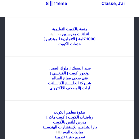
8 || 11ème
Classe, J’ai
منصة يالكويت التعليمية
اعـلانات مدرسـين
مجـانية
1000 كلمة [ الانجليزية للمبتدئين ]
خدمات الكويت
صيد السمك [ ملوك الصيد ]
بونجور كويت [ الفرنسي ]
فني صحي صباح السالم
شــركة الخليـــج للكابـــلات
آيـات [المصحف الالكتروني
صفوة معلمي الكويت
رياضيات الكويت [ كويت ماث ]
مدرس أيلتس بالكويت
دار الشـاهين للإستشارات الهندسـية
مباريات اليوم
HD
تصميم حقيبة تدريبية