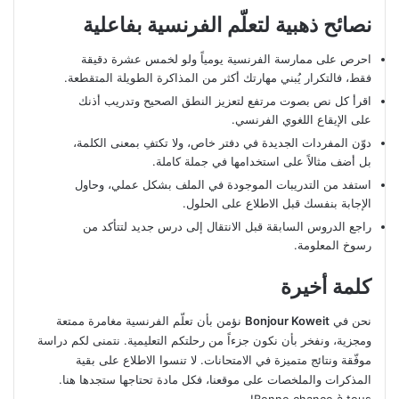
نصائح ذهبية لتعلّم الفرنسية بفاعلية
احرص على ممارسة الفرنسية يومياً ولو لخمس عشرة دقيقة
فقط، فالتكرار يُبني مهارتك أكثر من المذاكرة الطويلة المتقطعة.
اقرأ كل نص بصوت مرتفع لتعزيز النطق الصحيح وتدريب أذنك
على الإيقاع اللغوي الفرنسي.
دوّن المفردات الجديدة في دفتر خاص، ولا تكتفِ بمعنى الكلمة،
بل أضف مثالاً على استخدامها في جملة كاملة.
استفد من التدريبات الموجودة في الملف بشكل عملي، وحاول
الإجابة بنفسك قبل الاطلاع على الحلول.
راجع الدروس السابقة قبل الانتقال إلى درس جديد لتتأكد من
رسوخ المعلومة.
كلمة أخيرة
نحن في
Bonjour Koweit
نؤمن بأن تعلّم الفرنسية مغامرة ممتعة
ومجزية، ونفخر بأن نكون جزءاً من رحلتكم التعليمية. نتمنى لكم دراسة
موفّقة ونتائج متميزة في الامتحانات. لا تنسوا الاطلاع على بقية
المذكرات والملخصات على موقعنا، فكل مادة تحتاجها ستجدها هنا.