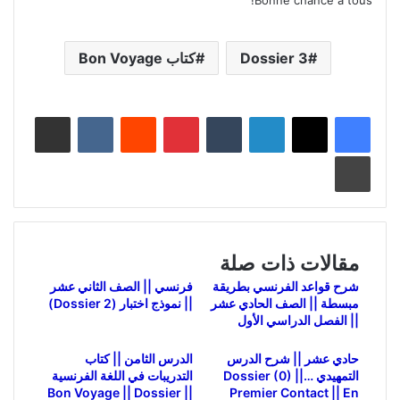
Bonne chance à tous!
Dossier 3
كتاب Bon Voyage
لينكدإن
بينتيريست
مشاركة عبر البريد
طباعة
مقالات ذات صلة
شرح قواعد الفرنسي بطريقة
فرنسي || الصف الثاني عشر
مبسطة || الصف الحادي عشر
|| نموذج اختبار (Dossier 2)
|| الفصل الدراسي الأول
حادي عشر || شرح الدرس
الدرس الثامن || كتاب
التمهيدي …Dossier (0) ||
التدريبات في اللغة الفرنسية
|| Bon Voyage || Dossier
Premier Contact || En