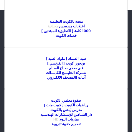
منصة يالكويت التعليمية
اعـلانات مدرسـين
مجـانية
1000 كلمة [ الانجليزية للمبتدئين ]
خدمات الكويت
صيد السمك [ ملوك الصيد ]
بونجور كويت [ الفرنسي ]
فني صحي صباح السالم
شــركة الخليـــج للكابـــلات
آيـات [المصحف الالكتروني
صفوة معلمي الكويت
رياضيات الكويت [ كويت ماث ]
مدرس أيلتس بالكويت
دار الشـاهين للإستشارات الهندسـية
مباريات اليوم
HD
تصميم حقيبة تدريبية