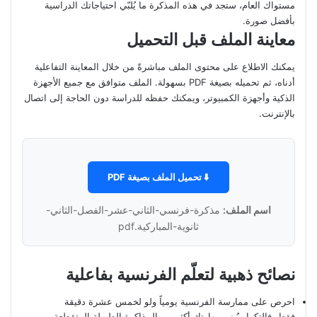
مستواك العام، ستجد في هذه المذكرة ما يُلبّي احتياجاتك الدراسية
بأفضل صورة.
معاينة الملف قبل التحميل
يمكنك الاطلاع على محتوى الملف مباشرةً من خلال المعاينة التفاعلية
أدناه، ثم تحميله بصيغة PDF بسهولة. الملف متوافق مع جميع الأجهزة
الذكية وأجهزة الكمبيوتر، ويمكنك حفظه للدراسة دون الحاجة إلى اتصال
بالإنترنت.
⬇️ تحميل الملف بصيغة PDF
اسم الملف:
مذكرة-فرنسي-الثاني-عشر-الفصل-الثاني-
ثانوية-المباركية.pdf
نصائح ذهبية لتعلّم الفرنسية بفاعلية
احرص على ممارسة الفرنسية يومياً ولو لخمس عشرة دقيقة
فقط، فالتكرار يُبني مهارتك أكثر من المذاكرة الطويلة المتقطعة.