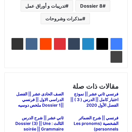
Dossier 8
تدريبات و أوراق عمل
مذكرات وشروحات
لينكدإن
بينتيريست
مشاركة عبر البريد
طباعة
مقالات ذات صلة
فرنسي ثاني عشر || نموذج
الصف الحادى عشر || الفصل
اختبار كامل || الدرس ( 3 ) ||
الدراسى الاول || فرنسي
الفصل الأول 2020
||Dossier 1 ملخص دوسيه
فرنسي || شرح الضمائر
ثاني عشر || شرح الدرس
الشخصیة (Les pronoms
الثالث : Dossier (3) || Une
soirée || Grammaire
personnels)