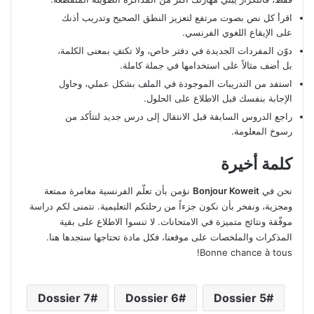
اقرأ كل نص بصوت مرتفع لتعزيز النطق الصحيح وتدريب أذنك
على الإيقاع اللغوي الفرنسي.
دوّن المفردات الجديدة في دفتر خاص، ولا تكتفِ بمعنى الكلمة،
بل أضف مثالاً على استخدامها في جملة كاملة.
استفد من التدريبات الموجودة في الملف بشكل عملي، وحاول
الإجابة بنفسك قبل الاطلاع على الحلول.
راجع الدروس السابقة قبل الانتقال إلى درس جديد لتتأكد من
رسوخ المعلومة.
كلمة أخيرة
نحن في
Bonjour Koweit
نؤمن بأن تعلّم الفرنسية مغامرة ممتعة
ومجزية، ونفخر بأن نكون جزءاً من رحلتكم التعليمية. نتمنى لكم دراسة
موفّقة ونتائج متميزة في الامتحانات. لا تنسوا الاطلاع على بقية
المذكرات والملخصات على موقعنا، فكل مادة تحتاجها ستجدها هنا.
Bonne chance à tous!
Dossier 7
Dossier 6
Dossier 5