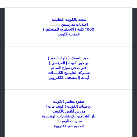
منصة يالكويت التعليمية
اعـلانات مدرسـين
مجـانية
1000 كلمة [ الانجليزية للمبتدئين ]
خدمات الكويت
صيد السمك [ ملوك الصيد ]
بونجور كويت [ الفرنسي ]
فني صحي صباح السالم
شــركة الخليـــج للكابـــلات
آيـات [المصحف الالكتروني
صفوة معلمي الكويت
رياضيات الكويت [ كويت ماث ]
مدرس أيلتس بالكويت
دار الشـاهين للإستشارات الهندسـية
مباريات اليوم
HD
تصميم حقيبة تدريبية