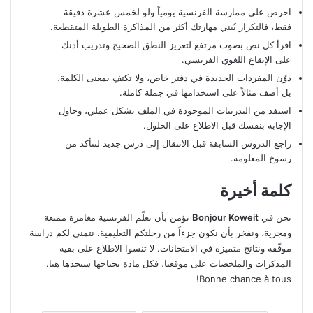
احرص على ممارسة الفرنسية يومياً ولو لخمس عشرة دقيقة
فقط، فالتكرار يُبني مهارتك أكثر من المذاكرة الطويلة المتقطعة.
اقرأ كل نص بصوت مرتفع لتعزيز النطق الصحيح وتدريب أذنك
على الإيقاع اللغوي الفرنسي.
دوّن المفردات الجديدة في دفتر خاص، ولا تكتفِ بمعنى الكلمة،
بل أضف مثالاً على استخدامها في جملة كاملة.
استفد من التدريبات الموجودة في الملف بشكل عملي، وحاول
الإجابة بنفسك قبل الاطلاع على الحلول.
راجع الدروس السابقة قبل الانتقال إلى درس جديد لتتأكد من
رسوخ المعلومة.
كلمة أخيرة
نحن في
Bonjour Koweit
نؤمن بأن تعلّم الفرنسية مغامرة ممتعة
ومجزية، ونفخر بأن نكون جزءاً من رحلتكم التعليمية. نتمنى لكم دراسة
موفّقة ونتائج متميزة في الامتحانات. لا تنسوا الاطلاع على بقية
المذكرات والملخصات على موقعنا، فكل مادة تحتاجها ستجدها هنا.
Bonne chance à tous!