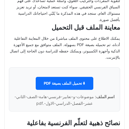
لتقوية المفردات والتركيب اللغوي، وأمثلة عملية تساعدك على فهم
السياق الفرنسي الحقيقي. سواء كنت تستعد لامتحان، أو تريد تعزيز
مستواك العام، ستجد في هذه المذكرة ما يُلبّي احتياجاتك الدراسية
بأفضل صورة.
معاينة الملف قبل التحميل
يمكنك الاطلاع على محتوى الملف مباشرةً من خلال المعاينة التفاعلية
أدناه، ثم تحميله بصيغة PDF بسهولة. الملف متوافق مع جميع الأجهزة
الذكية وأجهزة الكمبيوتر، ويمكنك حفظه للدراسة دون الحاجة إلى اتصال
بالإنترنت.
⬇️ تحميل الملف بصيغة PDF
اسم الملف:
موضوعات-و-تعابير-فرنسي-هامة-الصف-الثاني-
عشر-الفصل-الدراسي-الاول-.pdf
نصائح ذهبية لتعلّم الفرنسية بفاعلية