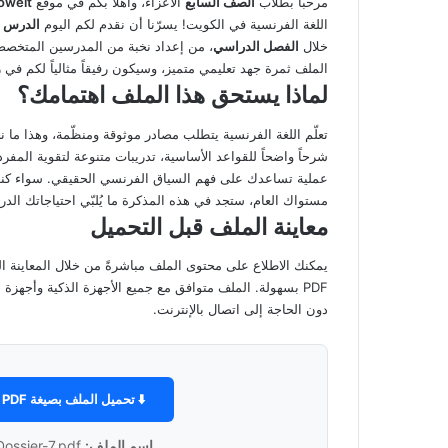
مرحباً بطلاب
الصف السابع
الأعزاء، وأهلاً بكم في موقع
oweit
اللغة الفرنسية في الكويت! يسرّنا أن نقدم لكم اليوم
الدرس ا
خلال
الفصل الدراسي
، من إعداد نخبة من المدرسين المتخصصي
الملف ثمرة جهد تعليمي متميز، وسيكون رفيقاً مثالياً لكم في 
لماذا يستحق هذا الملف اهتمامك؟
تعلّم اللغة الفرنسية يتطلب مصادر موثوقة ومنظّمة، وهذا ما 
شرحاً واضحاً للقواعد الأساسية، تدريبات متنوعة لتقوية المفرد
عملية تساعدك على فهم السياق الفرنسي الحقيقي. سواء كنت ت
مستواك العام، ستجد في هذه المذكرة ما يُلبّي احتياجاتك الد
معاينة الملف قبل التحميل
يمكنك الاطلاع على محتوى الملف مباشرةً من خلال المعاينة الت
PDF بسهولة. الملف متوافق مع جميع الأجهزة الذكية وأجهزة
دون الحاجة إلى اتصال بالإنترنت.
⬇️ تحميل الملف بصيغة PDF
اسم الملف:
Dossier-7.pdf