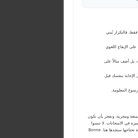
ط، فالتكرار يُبني
لى الإيقاع اللغوي
، بل أضف مثالاً على
الإجابة بنفسك قبل
رسوخ المعلومة.
متعة ومجزية، ونفخر بأن نكون
يزة في الامتحانات. لا تنسوا
الاطلاع على بقية المذكرات والملخصات على موقعنا، فكل مادة تحتاجها ستجدها هنا. Bonne