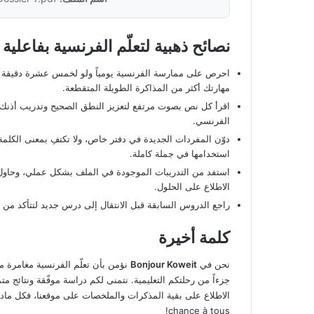
نصائح ذهبية لتعلّم الفرنسية بفاعلية
احرص على ممارسة الفرنسية يومياً ولو لخمس عشرة دقيقة فق
مهارتك أكثر من المذاكرة الطويلة المتقطعة.
اقرأ كل نص بصوت مرتفع لتعزيز النطق الصحيح وتدريب أذنك ع
الفرنسي.
دوّن المفردات الجديدة في دفتر خاص، ولا تكتفِ بمعنى الكلمة
استخدامها في جملة كاملة.
استفد من التدريبات الموجودة في الملف بشكل عملي، وحاول 
الاطلاع على الحلول.
راجع الدروس السابقة قبل الانتقال إلى درس جديد لتتأكد من 
كلمة أخيرة
نحن في
Bonjour Koweit
نؤمن بأن تعلّم الفرنسية مغامرة م
جزءاً من رحلتكم التعليمية. نتمنى لكم دراسة موفّقة ونتائج متم
chance à tous!