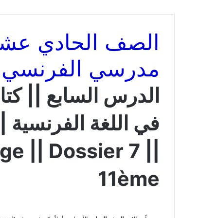
الصف الحادي عش
مدرسي الفرنسي
الدرس السابع || كت
e || Dossier 7 ||
11ème